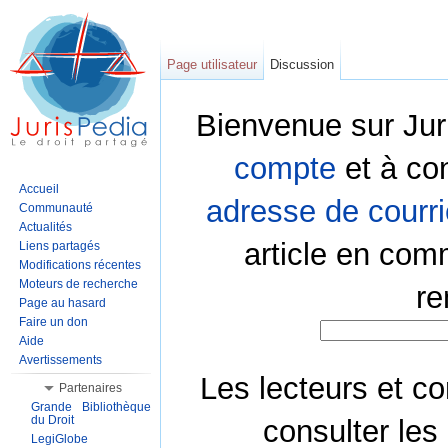
Page utilisateur
Discussion
Bienvenue sur Jur
compte
et à co
Accueil
adresse de courri
Communauté
Actualités
article en com
Liens partagés
Modifications récentes
Moteurs de recherche
re
Page au hasard
Faire un don
Aide
Avertissements
Les lecteurs et co
Partenaires
Grande Bibliothèque
du Droit
consulter les
LegiGlobe