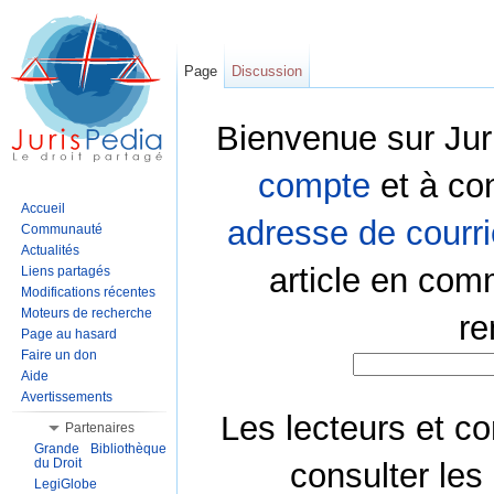
Page
Discussion
Bienvenue sur Jur
compte
et à co
Accueil
adresse de courri
Communauté
Actualités
article en com
Liens partagés
Modifications récentes
Moteurs de recherche
re
Page au hasard
Faire un don
Aide
Avertissements
Les lecteurs et co
Partenaires
Grande Bibliothèque
du Droit
consulter les
LegiGlobe