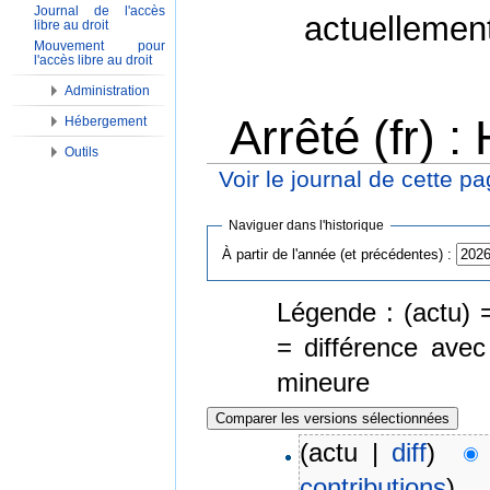
Journal de l'accès
actuellemen
libre au droit
Mouvement pour
l'accès libre au droit
Administration
Arrêté (fr) 
Hébergement
Outils
Voir le journal de cette p
Aller à :
Navigation
,
Rechercher
Naviguer dans l'historique
À partir de l'année (et précédentes) :
Légende : (actu) =
= différence avec
mineure
(actu |
diff
)
contributions
)
‎
. .