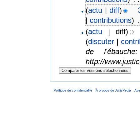
(
actu
|
diff
)
|
contributions
)
‎
.
(
actu
| diff)
(
discuter
|
contr
de l'ébauche
http://www.justi
Politique de confidentialité
À propos de JurisPedia
Ave