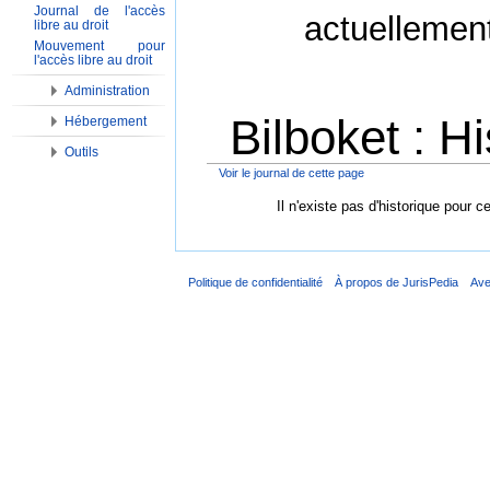
Journal de l'accès
actuellemen
libre au droit
Mouvement pour
l'accès libre au droit
Administration
Bilboket : H
Hébergement
Outils
Voir le journal de cette page
Aller à :
Navigation
,
Rechercher
Il n'existe pas d'historique pour c
Politique de confidentialité
À propos de JurisPedia
Ave