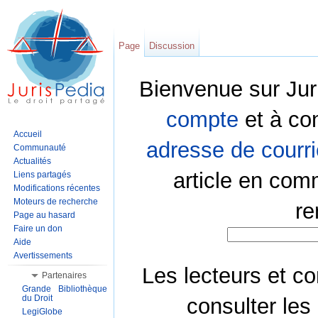
Page
Discussion
Bienvenue sur Jur
compte
et à co
Accueil
adresse de courri
Communauté
Actualités
article en com
Liens partagés
Modifications récentes
Moteurs de recherche
re
Page au hasard
Faire un don
Aide
Avertissements
Les lecteurs et co
Partenaires
Grande Bibliothèque
du Droit
consulter les
LegiGlobe