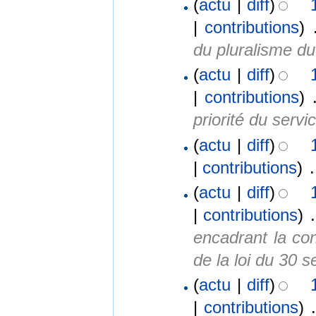
(
actu
|
diff
)
|
contributions
)
‎
du pluralisme d
(
actu
|
diff
)
|
contributions
)
‎
priorité du servi
(
actu
|
diff
)
|
contributions
)
‎
.
(
actu
|
diff
)
|
contributions
)
‎
.
encadrant la con
de la loi du 30 
(
actu
|
diff
)
|
contributions
)
‎