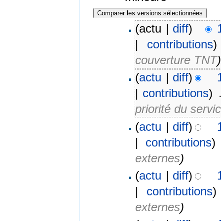
(actu |
diff
)
|
contributions
)
couverture TNT
(
actu
|
diff
)
|
contributions
)
‎
priorité du servi
(
actu
|
diff
)
|
contributions
)
externes
)
(
actu
|
diff
)
|
contributions
)
externes
)