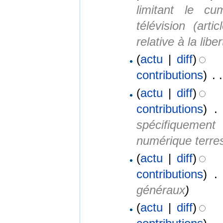
limitant le cu
télévision (ar
relative à la lib
(
actu
|
diff
)
contributions
)
‎
. .
(
actu
|
diff
)
contributions
)
‎
. 
spécifiquement
numérique terres
(
actu
|
diff
)
contributions
)
‎
. 
généraux
)
(
actu
|
diff
)