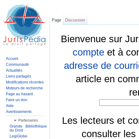
Page
Discussion
Bienvenue sur Jur
compte
et à co
Accueil
adresse de courri
Communauté
Actualités
article en com
Liens partagés
Modifications récentes
Moteurs de recherche
re
Page au hasard
Faire un don
Aide
Avertissements
Les lecteurs et co
Partenaires
Grande Bibliothèque
du Droit
consulter les
LegiGlobe