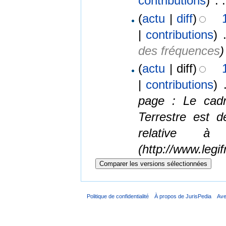
contributions
)
‎
. .
(
actu
|
diff
)
|
contributions
)
‎
des fréquences
)
(
actu
| diff)
|
contributions
)
‎
page : Le cadr
Terrestre est 
relative à
(http://www.legif
Politique de confidentialité
À propos de JurisPedia
Ave