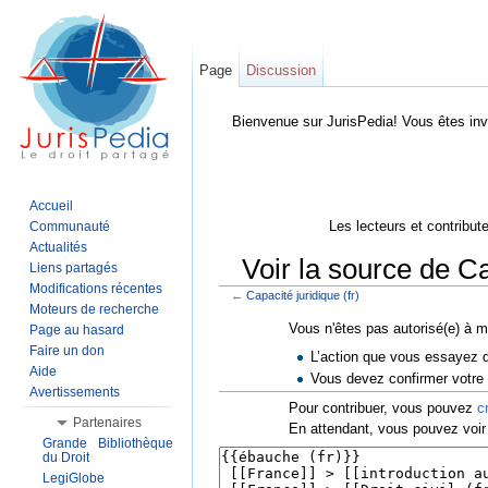
Page
Discussion
Bienvenue sur JurisPedia! Vous êtes inv
Accueil
Les lecteurs et contribut
Communauté
Actualités
Voir la source de Ca
Liens partagés
Modifications récentes
←
Capacité juridique (fr)
Aller à :
Navigation
,
Rechercher
Moteurs de recherche
Vous n'êtes pas autorisé(e) à mo
Page au hasard
Faire un don
L’action que vous essayez d
Aide
Vous devez confirmer votre a
Avertissements
Pour contribuer, vous pouvez
c
Partenaires
En attendant, vous pouvez voir 
Grande Bibliothèque
du Droit
LegiGlobe