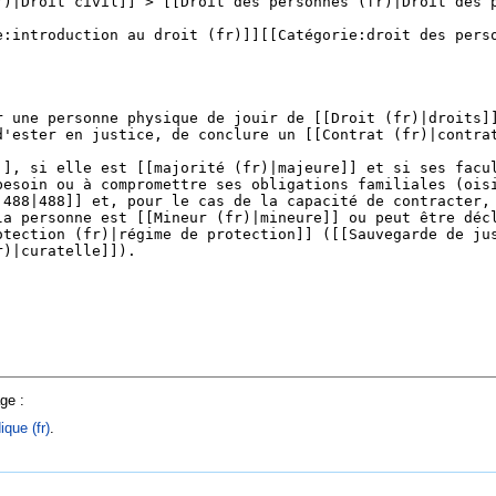
ge :
ique (fr)
.