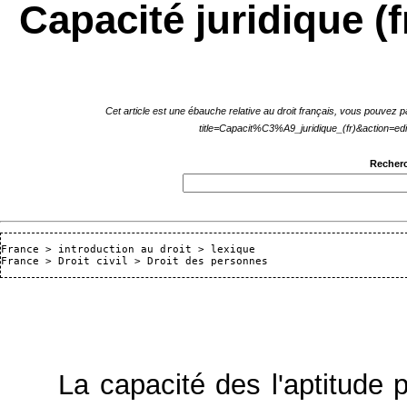
Capacité juridique (f
Cet article est une ébauche relative au droit français, vous pouvez 
Recherc
France
 > 
introduction au droit
 > 
lexique
France
 > 
Droit civil
 > 
Droit des personnes
La capacité des l'aptitude