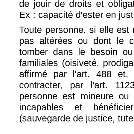
de jouir de
droits
et
obliga
Ex : capacité d'ester en jus
Toute
personne
, si elle est
pas altérées ou dont le 
tomber dans le besoin ou
familiales (oisiveté, prodig
affirmé par l'art.
488
et, 
contracter, par l'art.
112
personne est
mineure
ou p
incapables
et bénéfici
(
sauvegarde de justice
,
tute