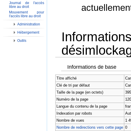
Journal de l'accès
actuellemen
libre au droit
Mouvement pour
l'accès libre au droit
Administration
Informations
Hébergement
Outils
désimlockage
Aller à :
Navigation
,
Rechercher
Informations de base
Titre affiché
Car
Clé de tri par défaut
Car
Taille de la page (en octets)
39
Numéro de la page
12
Langue du contenu de la page
fran
Indexation par robots
Aut
Nombre de vues
1 4
Nombre de redirections vers cette page
0