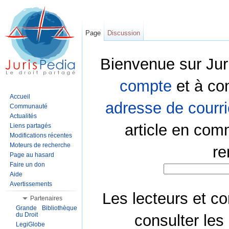
Page
Discussion
Bienvenue sur Jur
compte
et à co
Accueil
adresse de courri
Communauté
Actualités
article en com
Liens partagés
Modifications récentes
Moteurs de recherche
re
Page au hasard
Faire un don
Aide
Avertissements
Les lecteurs et co
Partenaires
Grande Bibliothèque
du Droit
consulter les
LegiGlobe