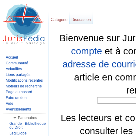
Catégorie
Discussion
Bienvenue sur Jur
compte
et à co
Accueil
adresse de courri
Communauté
Actualités
article en com
Liens partagés
Modifications récentes
Moteurs de recherche
re
Page au hasard
Faire un don
Aide
Avertissements
Les lecteurs et co
Partenaires
Grande Bibliothèque
du Droit
consulter les
LegiGlobe