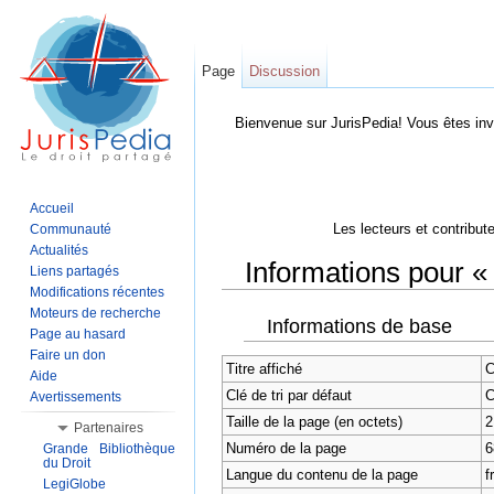
Page
Discussion
Bienvenue sur JurisPedia! Vous êtes inv
Accueil
Les lecteurs et contribut
Communauté
Actualités
Informations pour « 
Liens partagés
Modifications récentes
Aller à :
Navigation
,
Rechercher
Moteurs de recherche
Informations de base
Page au hasard
Faire un don
Titre affiché
C
Aide
Clé de tri par défaut
C
Avertissements
Taille de la page (en octets)
2
Partenaires
Numéro de la page
6
Grande Bibliothèque
du Droit
Langue du contenu de la page
f
LegiGlobe