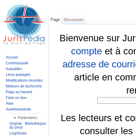
Page
Discussion
Bienvenue sur Jur
compte
et à co
Accueil
adresse de courri
Communauté
Actualités
article en com
Liens partagés
Modifications récentes
Moteurs de recherche
re
Page au hasard
Faire un don
Aide
Avertissements
Les lecteurs et co
Partenaires
Grande Bibliothèque
du Droit
consulter les
LegiGlobe