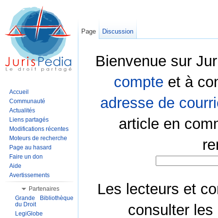
Page
Discussion
Bienvenue sur Jur
compte
et à co
Accueil
adresse de courri
Communauté
Actualités
article en com
Liens partagés
Modifications récentes
Moteurs de recherche
re
Page au hasard
Faire un don
Aide
Avertissements
Les lecteurs et co
Partenaires
Grande Bibliothèque
du Droit
consulter les
LegiGlobe