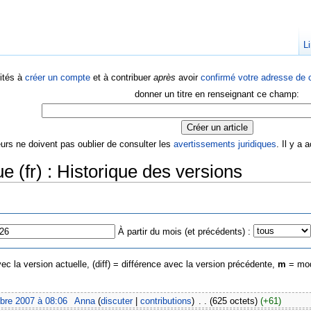
Li
ités à
créer un compte
et à contribuer
après
avoir
confirmé votre adresse de c
donner un titre en renseignant ce champ:
eurs ne doivent pas oublier de consulter les
avertissements juridiques
. Il y a
ue (fr) : Historique des versions
À partir du mois (et précédents) :
ec la version actuelle, (diff) = différence avec la version précédente,
m
= mod
bre 2007 à 08:06
‎
Anna
(
discuter
|
contributions
)
‎
. .
(625 octets)
(+61)