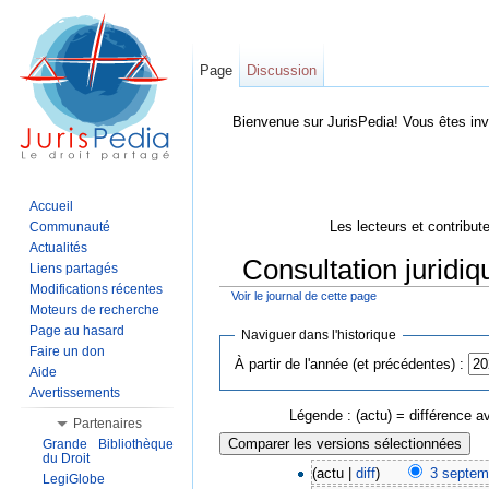
Page
Discussion
Bienvenue sur JurisPedia! Vous êtes inv
Accueil
Les lecteurs et contribut
Communauté
Actualités
Consultation juridiq
Liens partagés
Modifications récentes
Voir le journal de cette page
Aller à :
Navigation
,
Rechercher
Moteurs de recherche
Page au hasard
Naviguer dans l'historique
Faire un don
À partir de l'année (et précédentes) :
Aide
Avertissements
Légende : (actu) = différence av
Partenaires
Grande Bibliothèque
du Droit
(actu |
diff
)
3 septem
LegiGlobe