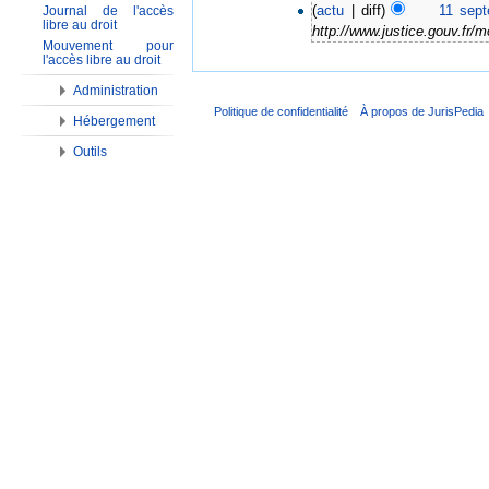
(
actu
| diff)
11 sep
Journal de l'accès
libre au droit
http://www.justice.gouv.fr/
Mouvement pour
l'accès libre au droit
Administration
Politique de confidentialité
À propos de JurisPedia
Hébergement
Outils