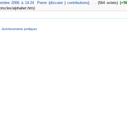
tembre 2006 à 14:24
‎
Pierre
(
discuter
|
contributions
)
‎
. .
(564 octets)
(+56
motscles/alphabet.htm)
Avertissements juridiques