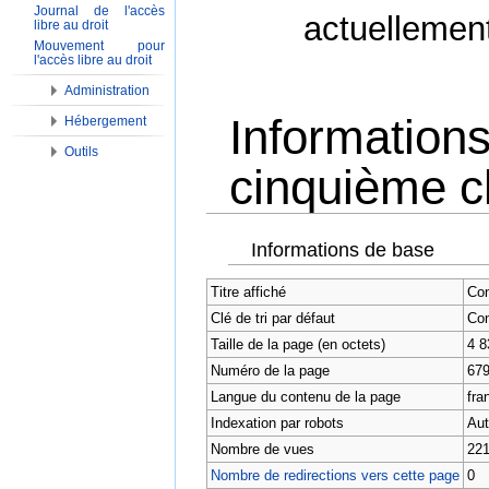
Journal de l'accès
actuellemen
libre au droit
Mouvement pour
l'accès libre au droit
Administration
Information
Hébergement
Outils
cinquième cl
Aller à :
Navigation
,
Rechercher
Informations de base
Titre affiché
Con
Clé de tri par défaut
Con
Taille de la page (en octets)
4 8
Numéro de la page
67
Langue du contenu de la page
fran
Indexation par robots
Aut
Nombre de vues
221
Nombre de redirections vers cette page
0