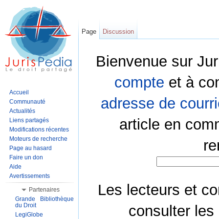
Page
Discussion
Bienvenue sur Jur
compte
et à co
Accueil
adresse de courri
Communauté
Actualités
article en com
Liens partagés
Modifications récentes
Moteurs de recherche
re
Page au hasard
Faire un don
Aide
Avertissements
Les lecteurs et co
Partenaires
Grande Bibliothèque
du Droit
consulter les
LegiGlobe