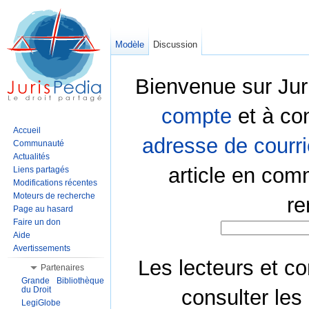
Modèle
Discussion
Bienvenue sur Jur
compte
et à co
Accueil
adresse de courri
Communauté
Actualités
article en com
Liens partagés
Modifications récentes
Moteurs de recherche
re
Page au hasard
Faire un don
Aide
Avertissements
Les lecteurs et co
Partenaires
Grande Bibliothèque
du Droit
consulter les
LegiGlobe