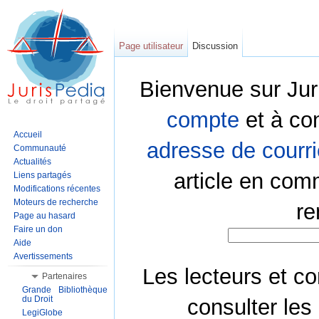
Page utilisateur
Discussion
Bienvenue sur Jur
compte
et à co
Accueil
adresse de courri
Communauté
Actualités
article en com
Liens partagés
Modifications récentes
Moteurs de recherche
re
Page au hasard
Faire un don
Aide
Avertissements
Les lecteurs et co
Partenaires
Grande Bibliothèque
du Droit
consulter les
LegiGlobe