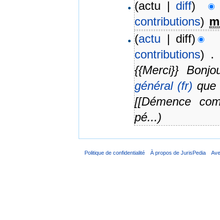
(actu |
diff
)
contributions
)
‎
m
(
actu
| diff)
contributions
)
‎
. 
{{Merci}} Bonj
général (fr)
que v
[[Démence comm
pé...)
Politique de confidentialité
À propos de JurisPedia
Ave