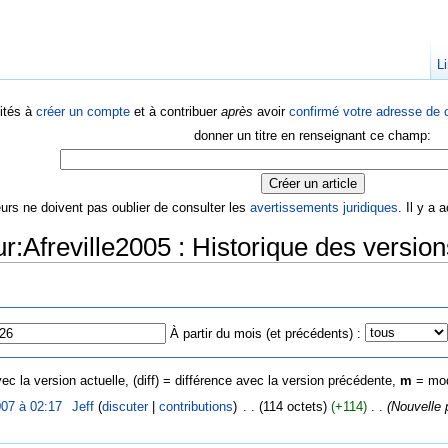
Li
ités à
créer un compte
et à contribuer
après
avoir
confirmé votre adresse de c
donner un titre en renseignant ce champ:
eurs ne doivent pas oublier de consulter les
avertissements juridiques
. Il y a
ur:Afreville2005 : Historique des version
À partir du mois (et précédents) :
ec la version actuelle, (diff) = différence avec la version précédente,
m
= mod
07 à 02:17
‎
Jeff
(
discuter
|
contributions
)
‎
. .
(114 octets)
(+114)
‎
. .
(Nouvelle 