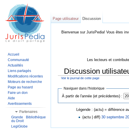
Page utilisateur
Discussion
Bienvenue sur JurisPedia! Vous êtes inv
Accueil
Les lecteurs et contribut
Communauté
Actualités
Discussion utilisate
Liens partagés
Modifications récentes
Voir le journal de cette page
Aller à :
Navigation
,
Rechercher
Moteurs de recherche
Page au hasard
Naviguer dans l'historique
Faire un don
À partir de l'année (et précédentes) :
Aide
Avertissements
Légende : (actu) = différence av
Partenaires
(actu | diff)
30 septembre 20
Grande Bibliothèque
du Droit
LegiGlobe