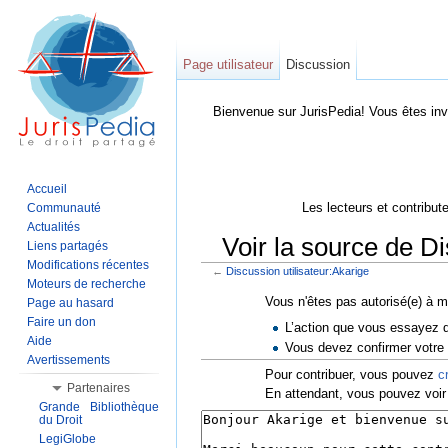
Page utilisateur
Discussion
Bienvenue sur JurisPedia! Vous êtes inv
Accueil
Les lecteurs et contribut
Communauté
Actualités
Voir la source de Di
Liens partagés
Modifications récentes
←
Discussion utilisateur:Akarige
Aller à :
Navigation
,
Rechercher
Moteurs de recherche
Vous n'êtes pas autorisé(e) à mo
Page au hasard
Faire un don
L’action que vous essayez d
Aide
Vous devez confirmer votre a
Avertissements
Pour contribuer, vous pouvez
c
Partenaires
En attendant, vous pouvez voir 
Grande Bibliothèque
du Droit
LegiGlobe