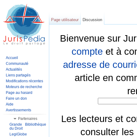
Page utilisateur
Discussion
Bienvenue sur Jur
compte
et à co
Accueil
adresse de courri
Communauté
Actualités
article en com
Liens partagés
Modifications récentes
Moteurs de recherche
re
Page au hasard
Faire un don
Aide
Avertissements
Les lecteurs et co
Partenaires
Grande Bibliothèque
du Droit
consulter les
LegiGlobe