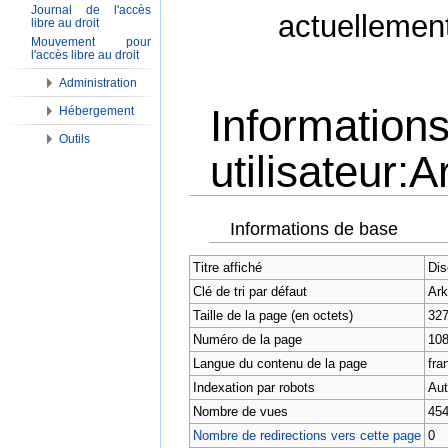
Journal de l'accès
actuellemen
libre au droit
Mouvement pour
l'accès libre au droit
Administration
Information
Hébergement
Outils
utilisateur:
Aller à :
Navigation
,
Rechercher
Informations de base
Titre affiché
Dis
Clé de tri par défaut
Ar
Taille de la page (en octets)
32
Numéro de la page
10
Langue du contenu de la page
fran
Indexation par robots
Aut
Nombre de vues
45
Nombre de redirections vers cette page
0