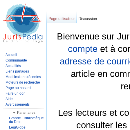
Page utilisateur
Discussion
Bienvenue sur Jur
compte
et à co
Accueil
adresse de courri
Communauté
Actualités
article en com
Liens partagés
Modifications récentes
Moteurs de recherche
re
Page au hasard
Faire un don
Aide
Avertissements
Les lecteurs et co
Partenaires
Grande Bibliothèque
du Droit
consulter les
LegiGlobe