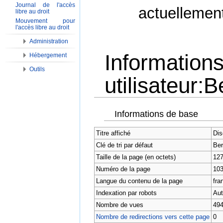
Journal de l'accès
actuellemen
libre au droit
Mouvement pour
l'accès libre au droit
Administration
Information
Hébergement
Outils
utilisateur:
Aller à :
Navigation
,
Rechercher
Informations de base
Titre affiché
Dis
Clé de tri par défaut
Ber
Taille de la page (en octets)
12
Numéro de la page
10
Langue du contenu de la page
fran
Indexation par robots
Aut
Nombre de vues
49
Nombre de redirections vers cette page
0