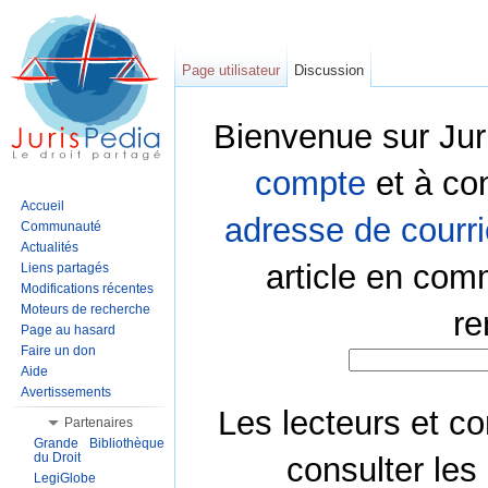
Page utilisateur
Discussion
Bienvenue sur Jur
compte
et à co
Accueil
adresse de courri
Communauté
Actualités
article en com
Liens partagés
Modifications récentes
Moteurs de recherche
re
Page au hasard
Faire un don
Aide
Avertissements
Les lecteurs et co
Partenaires
Grande Bibliothèque
du Droit
consulter les
LegiGlobe