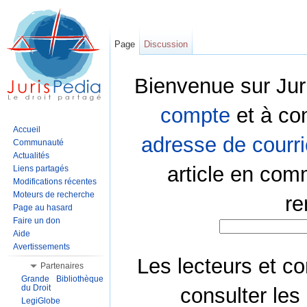
Page
Discussion
Bienvenue sur Jur
compte
et à co
Accueil
adresse de courri
Communauté
Actualités
article en com
Liens partagés
Modifications récentes
Moteurs de recherche
re
Page au hasard
Faire un don
Aide
Avertissements
Les lecteurs et co
Partenaires
Grande Bibliothèque
du Droit
consulter les
LegiGlobe