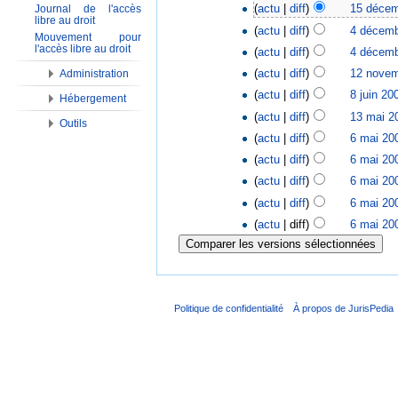
(
actu
|
diff
)
15 décem
Journal de l'accès
libre au droit
(
actu
|
diff
)
4 décemb
Mouvement pour
l'accès libre au droit
(
actu
|
diff
)
4 décemb
(
actu
|
diff
)
12 novem
Administration
(
actu
|
diff
)
8 juin 20
Hébergement
(
actu
|
diff
)
13 mai 2
Outils
(
actu
|
diff
)
6 mai 20
(
actu
|
diff
)
6 mai 20
(
actu
|
diff
)
6 mai 20
(
actu
|
diff
)
6 mai 20
(
actu
| diff)
6 mai 20
Politique de confidentialité
À propos de JurisPedia