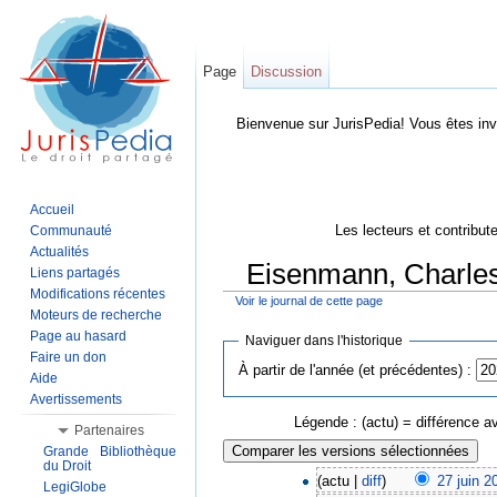
Page
Discussion
Bienvenue sur JurisPedia! Vous êtes inv
Accueil
Les lecteurs et contribut
Communauté
Actualités
Eisenmann, Charles 
Liens partagés
Modifications récentes
Voir le journal de cette page
Aller à :
Navigation
,
Rechercher
Moteurs de recherche
Page au hasard
Naviguer dans l'historique
Faire un don
À partir de l'année (et précédentes) :
Aide
Avertissements
Légende : (actu) = différence av
Partenaires
Grande Bibliothèque
du Droit
(actu |
diff
)
27 juin 2
LegiGlobe