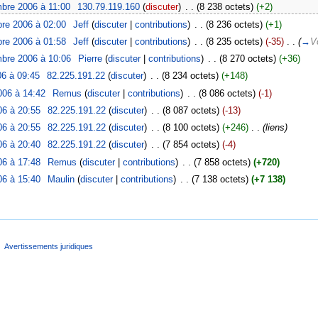
bre 2006 à 11:00
‎
130.79.119.160
(
discuter
)
‎
. .
(8 238 octets)
(+2)
re 2006 à 02:00
‎
Jeff
(
discuter
|
contributions
)
‎
. .
(8 236 octets)
(+1)
re 2006 à 01:58
‎
Jeff
(
discuter
|
contributions
)
‎
. .
(8 235 octets)
(-35)
‎
. .
(
→
V
bre 2006 à 10:06
‎
Pierre
(
discuter
|
contributions
)
‎
. .
(8 270 octets)
(+36)
06 à 09:45
‎
82.225.191.22
(
discuter
)
‎
. .
(8 234 octets)
(+148)
006 à 14:42
‎
Remus
(
discuter
|
contributions
)
‎
. .
(8 086 octets)
(-1)
06 à 20:55
‎
82.225.191.22
(
discuter
)
‎
. .
(8 087 octets)
(-13)
06 à 20:55
‎
82.225.191.22
(
discuter
)
‎
. .
(8 100 octets)
(+246)
‎
. .
(liens)
06 à 20:40
‎
82.225.191.22
(
discuter
)
‎
. .
(7 854 octets)
(-4)
06 à 17:48
‎
Remus
(
discuter
|
contributions
)
‎
. .
(7 858 octets)
(+720)
06 à 15:40
‎
Maulin
(
discuter
|
contributions
)
‎
. .
(7 138 octets)
(+7 138)
Avertissements juridiques