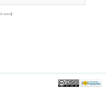
oir aussi
)