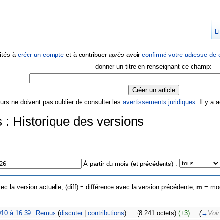
Li
ités à
créer un compte
et à contribuer
après
avoir
confirmé votre adresse de c
donner un titre en renseignant ce champ:
eurs ne doivent pas oublier de consulter les
avertissements juridiques
. Il y a
: Historique des versions
À partir du mois (et précédents) :
ec la version actuelle, (diff) = différence avec la version précédente,
m
= mod
010 à 16:39
‎
Remus
(
discuter
|
contributions
)
‎
. .
(8 241 octets)
(+3)
‎
. .
(
→
Voir