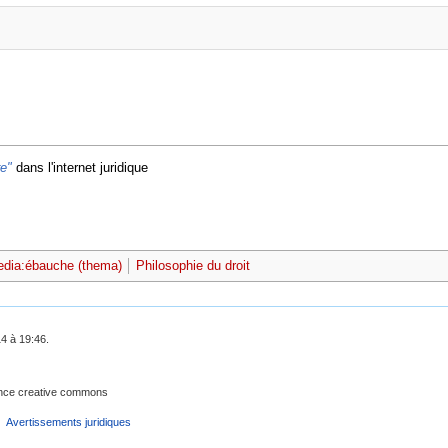
re"
dans l'internet juridique
edia:ébauche (thema)
Philosophie du droit
14 à 19:46.
cence creative commons
Avertissements juridiques