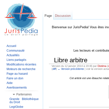
Page
Discussion
Bienvenue sur JurisPedia! Vous êtes inv
Accueil
Les lecteurs et contribut
Communauté
Actualités
Libre arbitre
Liens partagés
Modifications récentes
Version du 12 janvier 2014 à 19:46 par
Diotima
(
Moteurs de recherche
(
diff
)
← Version précédente
| voir la version actue
Aller à :
Navigation
,
Rechercher
Page au hasard
Faire un don
Cet article est une ébauche relat
Aide
Avertissements
Partenaires
Grande Bibliothèque
du Droit
LegiGlobe