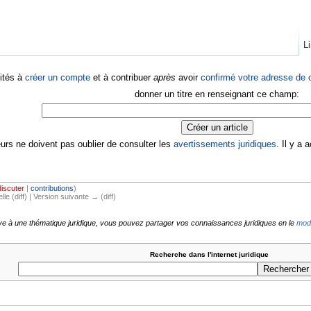
Li
ités à
créer un compte
et à contribuer
après
avoir
confirmé votre adresse de c
donner un titre en renseignant ce champ:
eurs ne doivent pas oublier de consulter les
avertissements juridiques
. Il y a
discuter
|
contributions
)
lle (diff) | Version suivante → (diff)
ive à une thématique juridique, vous pouvez partager vos connaissances juridiques en le
modi
Recherche dans l'internet juridique