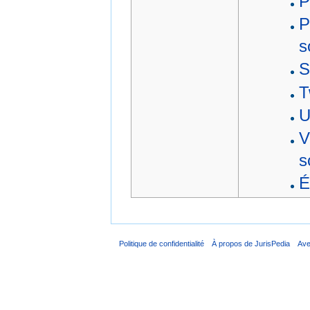
P
P
s
S
T
U
V
s
É
Politique de confidentialité
À propos de JurisPedia
Ave