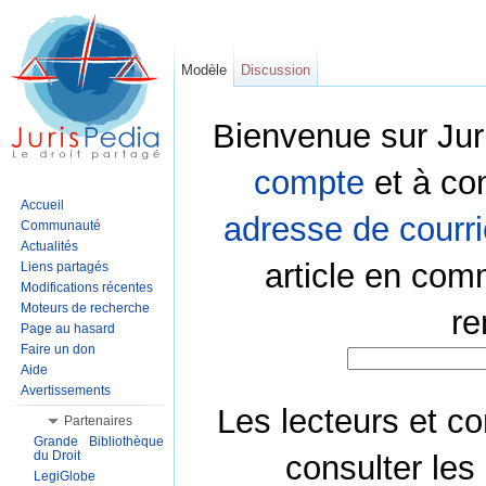
Modèle
Discussion
Bienvenue sur Jur
compte
et à co
Accueil
adresse de courri
Communauté
Actualités
article en com
Liens partagés
Modifications récentes
Moteurs de recherche
re
Page au hasard
Faire un don
Aide
Avertissements
Les lecteurs et co
Partenaires
Grande Bibliothèque
du Droit
consulter les
LegiGlobe