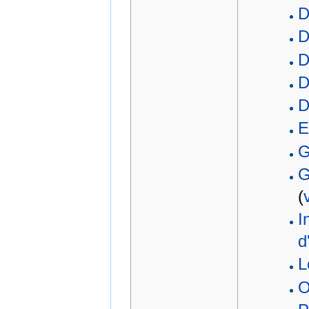
D
D
D
D
D
E
G
G
(
I
d
L
O