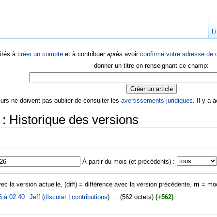
Li
ités à
créer un compte
et à contribuer
après
avoir
confirmé votre adresse de c
donner un titre en renseignant ce champ:
eurs ne doivent pas oublier de consulter les
avertissements juridiques
. Il y a
: Historique des versions
À partir du mois (et précédents) :
ec la version actuelle, (diff) = différence avec la version précédente,
m
= mod
6 à 02:40
‎
Jeff
(
discuter
|
contributions
)
‎
. .
(562 octets)
(+562)