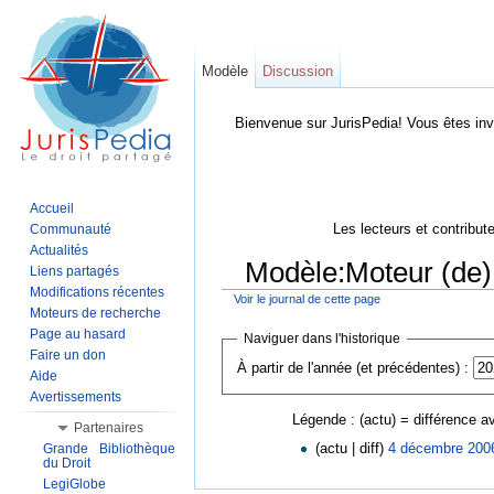
Modèle
Discussion
Bienvenue sur JurisPedia! Vous êtes inv
Accueil
Les lecteurs et contribut
Communauté
Actualités
Modèle:Moteur (de) 
Liens partagés
Modifications récentes
Voir le journal de cette page
Aller à :
Navigation
,
Rechercher
Moteurs de recherche
Page au hasard
Naviguer dans l'historique
Faire un don
À partir de l'année (et précédentes) :
Aide
Avertissements
Légende : (actu) = différence av
Partenaires
(actu | diff)
4 décembre 200
Grande Bibliothèque
du Droit
LegiGlobe