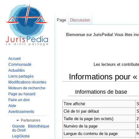
Page
Discussion
Bienvenue sur JurisPedia! Vous êtes inv
Accueil
Les lecteurs et contribut
Communauté
Actualités
Informations pour «
Liens partagés
Modifications récentes
Aller à :
Navigation
,
Rechercher
Moteurs de recherche
Informations de base
Page au hasard
Faire un don
Titre affiché
S
Aide
Clé de tri par défaut
S
Avertissements
Taille de la page (en octets)
2
Partenaires
Numéro de la page
1
Grande Bibliothèque
du Droit
Langue du contenu de la page
f
LegiGlobe