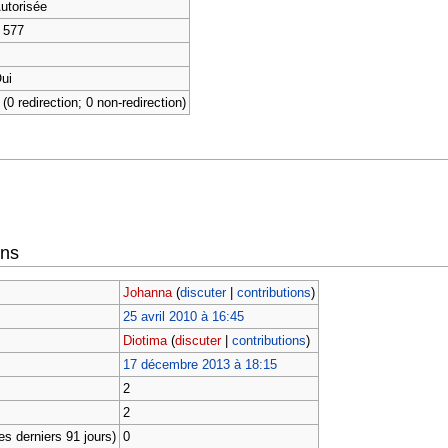
utorisée
 577
ui
 (0 redirection; 0 non-redirection)
ons
Johanna
(
discuter
|
contributions
)
25 avril 2010 à 16:45
Diotima
(
discuter
|
contributions
)
17 décembre 2013 à 18:15
2
2
s derniers 91 jours)
0