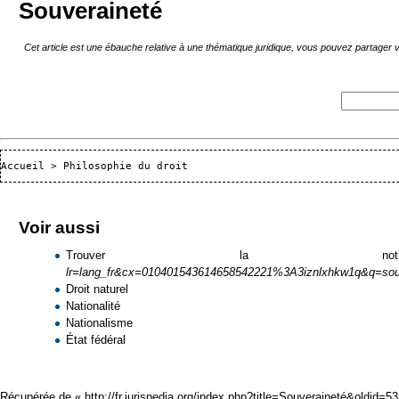
Souveraineté
Cet article est une ébauche relative à une thématique juridique, vous pouvez partager
Accueil
 > 
Philosophie du droit
Voir aussi
Trouver la 
Droit naturel
Nationalité
Nationalisme
État fédéral
Récupérée de «
http://fr.jurispedia.org/index.php?title=Souveraineté&oldid=5