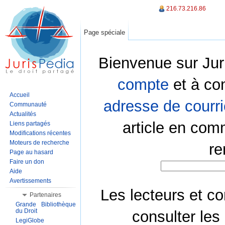
216.73.216.86
Page spéciale
Bienvenue sur Jur
compte
et à co
Accueil
adresse de courri
Communauté
Actualités
article en com
Liens partagés
Modifications récentes
Moteurs de recherche
re
Page au hasard
Faire un don
Aide
Avertissements
Les lecteurs et co
Partenaires
Grande Bibliothèque
du Droit
consulter les
LegiGlobe