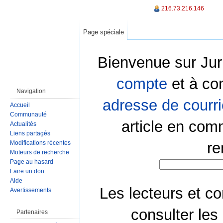
216.73.216.146
Page spéciale
Bienvenue sur Jur
compte
et à co
Navigation
adresse de courri
Accueil
Communauté
article en com
Actualités
Liens partagés
Modifications récentes
re
Moteurs de recherche
Page au hasard
Faire un don
Aide
Les lecteurs et co
Avertissements
consulter les
Partenaires