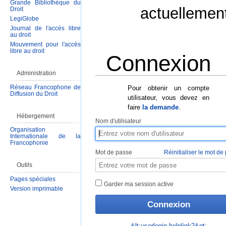
Grande Bibliothèque du
actuellemen
Droit
LegiGlobe
Journal de l'accès libre
au droit
Mouvement pour l'accès
libre au droit
Connexion
Administration
Aller à :
Navigation
,
Rechercher
Réseau Francophone de
Pour obtenir un compte
Diffusion du Droit
utilisateur, vous devez en
faire
la demande
.
Hébergement
Nom d'utilisateur
Organisation
Internationale de la
Francophonie
Mot de passe
Réinitialiser le mot de
Outils
Pages spéciales
Garder ma session active
Version imprimable
&lt;userlogin-helplink2&gt;