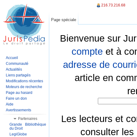
216.73.216.68
Page spéciale
Bienvenue sur Jur
compte
et à co
Accueil
adresse de courri
Communauté
Actualités
article en com
Liens partagés
Modifications récentes
Moteurs de recherche
re
Page au hasard
Faire un don
Aide
Avertissements
Les lecteurs et co
Partenaires
Grande Bibliothèque
du Droit
consulter les
LegiGlobe