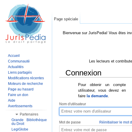
Page spéciale
Bienvenue sur JurisPedia! Vous êtes inv
Accueil
Les lecteurs et contribut
Communauté
Actualités
Connexion
Liens partagés
Modifications récentes
Aller à :
Navigation
,
Rechercher
Moteurs de recherche
Pour obtenir un compte
Page au hasard
utilisateur, vous devez en
Faire un don
faire
la demande
.
Aide
Nom d'utilisateur
Avertissements
Partenaires
Grande Bibliothèque
Mot de passe
Réinitialiser le mot
du Droit
LegiGlobe