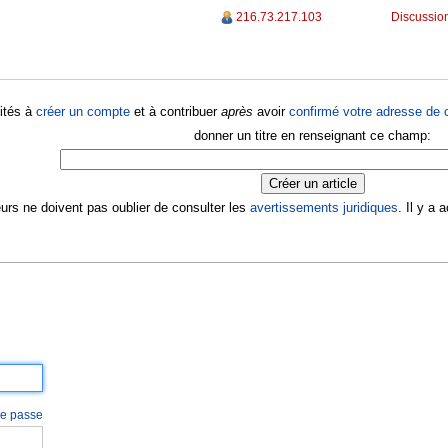
216.73.217.103
Discussion
ités à
créer un compte
et à contribuer
après
avoir
confirmé votre adresse de c
donner un titre en renseignant ce champ:
eurs ne doivent pas oublier de consulter les
avertissements juridiques
. Il y a
 de passe