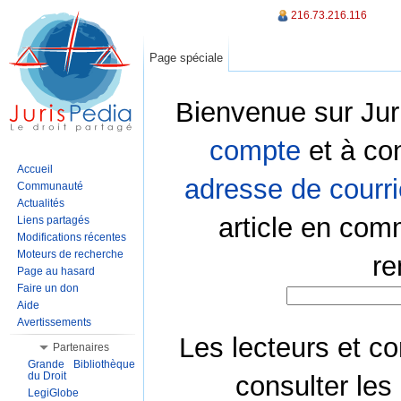
216.73.216.116
Page spéciale
Bienvenue sur Jur
compte
et à co
Accueil
adresse de courri
Communauté
Actualités
article en com
Liens partagés
Modifications récentes
Moteurs de recherche
re
Page au hasard
Faire un don
Aide
Avertissements
Les lecteurs et co
Partenaires
Grande Bibliothèque
du Droit
consulter les
LegiGlobe