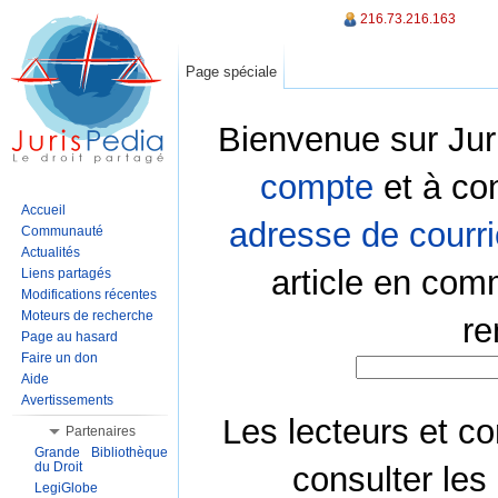
216.73.216.163
Page spéciale
Bienvenue sur Jur
compte
et à co
Accueil
adresse de courri
Communauté
Actualités
article en com
Liens partagés
Modifications récentes
Moteurs de recherche
re
Page au hasard
Faire un don
Aide
Avertissements
Les lecteurs et co
Partenaires
Grande Bibliothèque
du Droit
consulter les
LegiGlobe