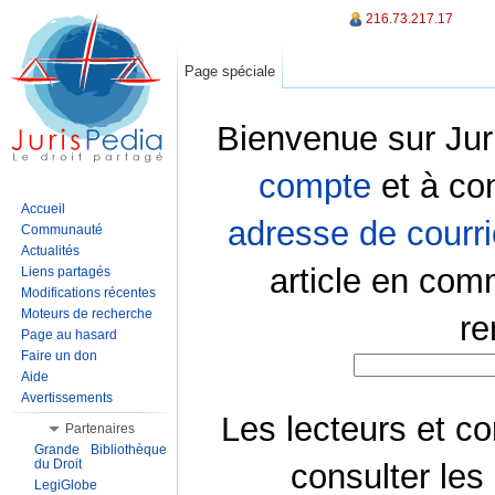
216.73.217.17
Page spéciale
Bienvenue sur Jur
compte
et à co
Accueil
adresse de courri
Communauté
Actualités
article en com
Liens partagés
Modifications récentes
Moteurs de recherche
re
Page au hasard
Faire un don
Aide
Avertissements
Les lecteurs et co
Partenaires
Grande Bibliothèque
du Droit
consulter les
LegiGlobe