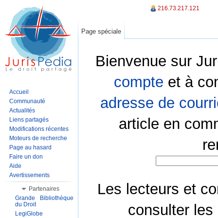
216.73.217.121
Page spéciale
Bienvenue sur Jur
compte
et à co
Accueil
adresse de courri
Communauté
Actualités
article en com
Liens partagés
Modifications récentes
Moteurs de recherche
re
Page au hasard
Faire un don
Aide
Avertissements
Les lecteurs et co
Partenaires
Grande Bibliothèque
du Droit
consulter les
LegiGlobe