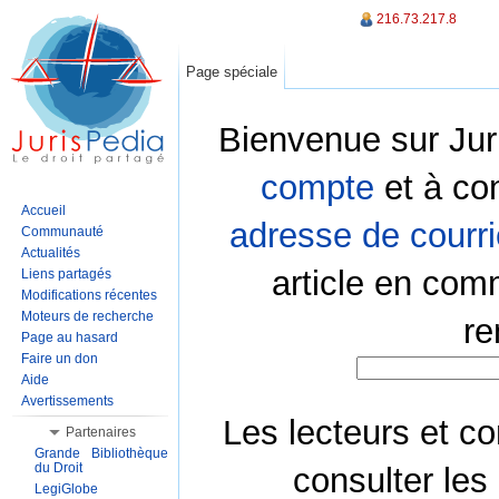
216.73.217.8
Page spéciale
Bienvenue sur Jur
compte
et à co
Accueil
adresse de courri
Communauté
Actualités
article en com
Liens partagés
Modifications récentes
Moteurs de recherche
re
Page au hasard
Faire un don
Aide
Avertissements
Les lecteurs et co
Partenaires
Grande Bibliothèque
du Droit
consulter les
LegiGlobe