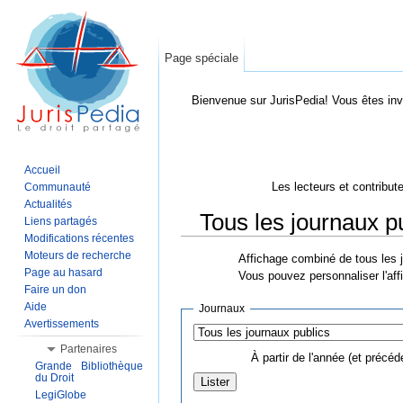
Page spéciale
Bienvenue sur JurisPedia! Vous êtes inv
Accueil
Les lecteurs et contribut
Communauté
Actualités
Tous les journaux p
Liens partagés
Modifications récentes
Aller à :
Navigation
,
Rechercher
Moteurs de recherche
Affichage combiné de tous les j
Page au hasard
Vous pouvez personnaliser l'aff
Faire un don
Aide
Journaux
Avertissements
Partenaires
À partir de l'année (et précéd
Grande Bibliothèque
du Droit
LegiGlobe