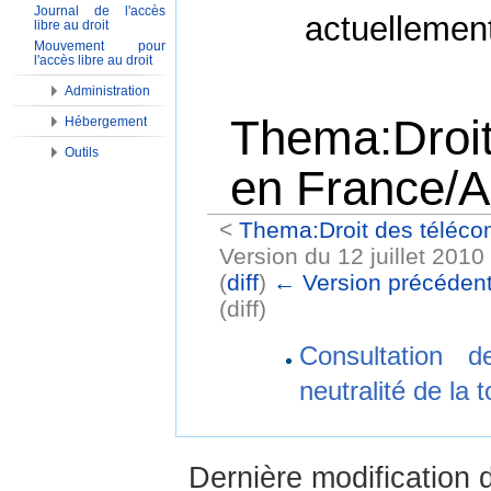
Journal de l'accès
actuellemen
libre au droit
Mouvement pour
l'accès libre au droit
Administration
Thema:Droit
Hébergement
Outils
en France/A
<
Thema:Droit des téléco
Version du 12 juillet 201
(
diff
)
← Version précéden
(diff)
Aller à :
Navigation
,
Rechercher
Consultation 
neutralité de la t
Dernière modification d