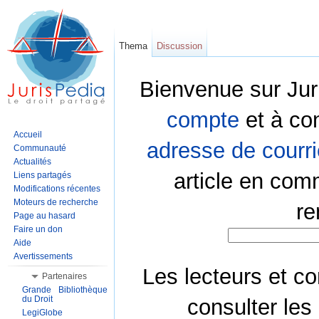
Thema
Discussion
Bienvenue sur Jur
compte
et à co
Accueil
adresse de courri
Communauté
Actualités
article en com
Liens partagés
Modifications récentes
Moteurs de recherche
re
Page au hasard
Faire un don
Aide
Avertissements
Les lecteurs et co
Partenaires
Grande Bibliothèque
du Droit
consulter les
LegiGlobe