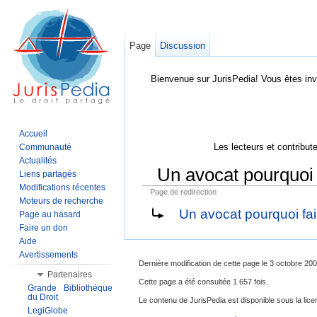
Page
Discussion
Bienvenue sur JurisPedia! Vous êtes inv
Accueil
Les lecteurs et contribut
Communauté
Actualités
Un avocat pourquoi 
Liens partagés
Modifications récentes
Page de redirection
Aller à :
Navigation
,
Rechercher
Moteurs de recherche
Un avocat pourquoi fai
Page au hasard
Faire un don
Aide
Avertissements
Dernière modification de cette page le 3 octobre 200
Partenaires
Cette page a été consultée 1 657 fois.
Grande Bibliothèque
du Droit
Le contenu de JurisPedia est disponible sous la li
LegiGlobe