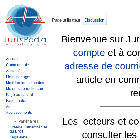
Page utilisateur
Discussion
Bienvenue sur Jur
compte
et à co
Accueil
adresse de courri
Communauté
Actualités
article en com
Liens partagés
Modifications récentes
Moteurs de recherche
re
Page au hasard
Faire un don
Aide
Avertissements
Les lecteurs et co
Partenaires
Grande Bibliothèque
du Droit
consulter les
LegiGlobe