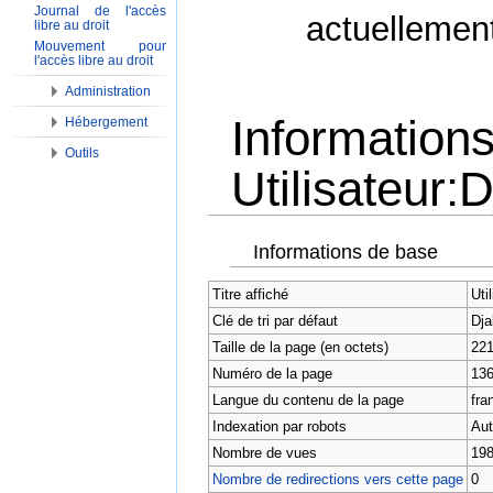
Journal de l'accès
actuellemen
libre au droit
Mouvement pour
l'accès libre au droit
Administration
Informations
Hébergement
Outils
Utilisateur
Aller à :
Navigation
,
Rechercher
Informations de base
Titre affiché
Uti
Clé de tri par défaut
Dja
Taille de la page (en octets)
22
Numéro de la page
13
Langue du contenu de la page
fran
Indexation par robots
Aut
Nombre de vues
19
Nombre de redirections vers cette page
0