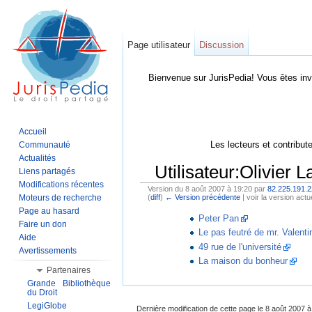
Page utilisateur
Discussion
Bienvenue sur JurisPedia! Vous êtes inv
Accueil
Les lecteurs et contribut
Communauté
Actualités
Utilisateur:Olivier 
Liens partagés
Modifications récentes
Version du 8 août 2007 à 19:20 par
82.225.191.2
Moteurs de recherche
(
diff
)
← Version précédente
| voir la version actue
Aller à :
Navigation
,
Rechercher
Page au hasard
Peter Pan
Faire un don
Le pas feutré de mr. Valenti
Aide
49 rue de l'université
Avertissements
La maison du bonheur
Partenaires
Grande Bibliothèque
du Droit
LegiGlobe
Dernière modification de cette page le 8 août 2007 à