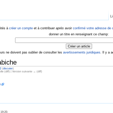
Li
ités à
créer un compte
et à contribuer
après
avoir
confirmé votre adresse de c
donner un titre en renseignant ce champ:
eurs ne doivent pas oublier de consulter les
avertissements juridiques
. Il y a
Labiche
2
(
discuter
)
lle (diff) | Version suivante → (diff)
n
 19:20.