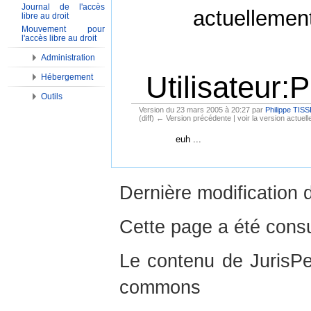
Journal de l'accès
actuellemen
libre au droit
Mouvement pour
l'accès libre au droit
Administration
Utilisateur
Hébergement
Outils
Version du 23 mars 2005 à 20:27 par
Philippe TI
(diff) ← Version précédente | voir la version actuelle
Aller à :
Navigation
,
Rechercher
euh ...
Dernière modification 
Cette page a été consu
Le contenu de JurisPed
commons