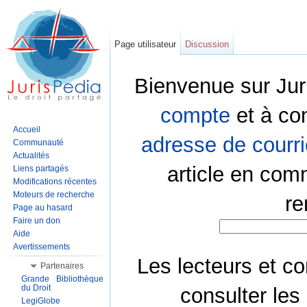
Page utilisateur
Discussion
Bienvenue sur Jur
compte
et à co
Accueil
adresse de courri
Communauté
Actualités
article en com
Liens partagés
Modifications récentes
Moteurs de recherche
re
Page au hasard
Faire un don
Aide
Avertissements
Les lecteurs et co
Partenaires
Grande Bibliothèque
du Droit
consulter les
LegiGlobe