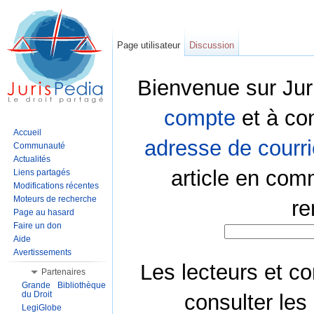
Page utilisateur
Discussion
Bienvenue sur Jur
compte
et à co
Accueil
adresse de courri
Communauté
Actualités
article en com
Liens partagés
Modifications récentes
Moteurs de recherche
re
Page au hasard
Faire un don
Aide
Avertissements
Les lecteurs et co
Partenaires
Grande Bibliothèque
du Droit
consulter les
LegiGlobe