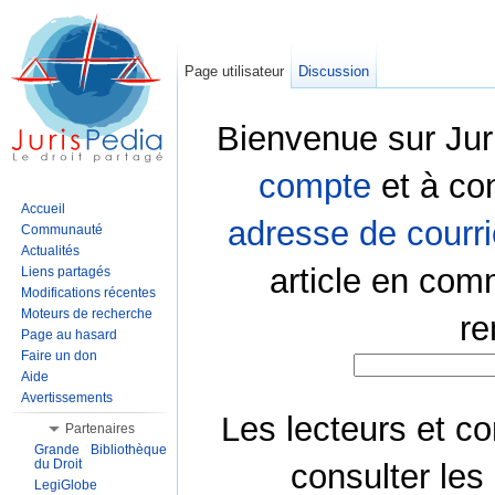
Page utilisateur
Discussion
Bienvenue sur Jur
compte
et à co
Accueil
adresse de courri
Communauté
Actualités
article en com
Liens partagés
Modifications récentes
Moteurs de recherche
re
Page au hasard
Faire un don
Aide
Avertissements
Les lecteurs et co
Partenaires
Grande Bibliothèque
du Droit
consulter les
LegiGlobe