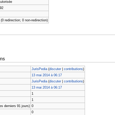
utorisée
92
 (0 redirection; 0 non-redirection)
ons
JurisPedia
(
discuter
|
contributions
)
13 mai 2014 à 06:17
JurisPedia
(
discuter
|
contributions
)
13 mai 2014 à 06:17
1
1
s derniers 91 jours)
0
0