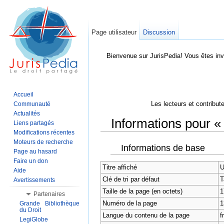
Page utilisateur
Discussion
Bienvenue sur JurisPedia! Vous êtes inv
Accueil
Les lecteurs et contribut
Communauté
Actualités
Informations pour « 
Liens partagés
Modifications récentes
Aller à :
Navigation
,
Rechercher
Moteurs de recherche
Informations de base
Page au hasard
Faire un don
Titre affiché
U
Aide
Clé de tri par défaut
T
Avertissements
Taille de la page (en octets)
1
Partenaires
Numéro de la page
1
Grande Bibliothèque
du Droit
Langue du contenu de la page
f
LegiGlobe