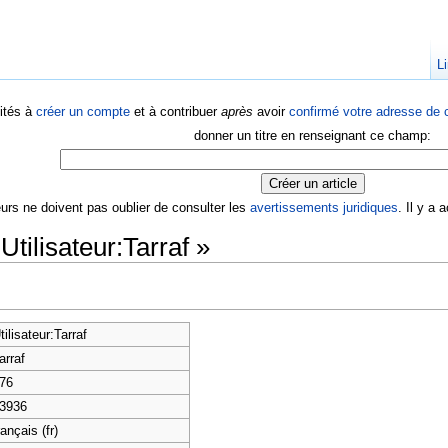
Li
ités à
créer un compte
et à contribuer
après
avoir
confirmé votre adresse de c
donner un titre en renseignant ce champ:
eurs ne doivent pas oublier de consulter les
avertissements juridiques
. Il y a
Utilisateur:Tarraf »
tilisateur:Tarraf
arraf
76
3936
rançais (fr)