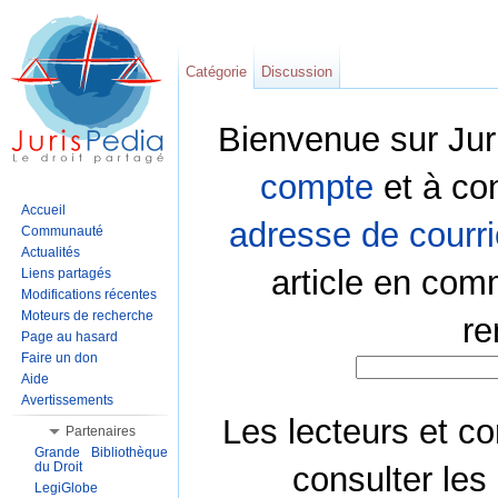
Catégorie
Discussion
Bienvenue sur Jur
compte
et à co
Accueil
adresse de courri
Communauté
Actualités
article en com
Liens partagés
Modifications récentes
Moteurs de recherche
re
Page au hasard
Faire un don
Aide
Avertissements
Les lecteurs et co
Partenaires
Grande Bibliothèque
du Droit
consulter les
LegiGlobe