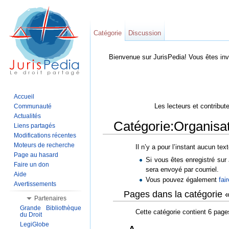
Catégorie
Discussion
Bienvenue sur JurisPedia! Vous êtes inv
Accueil
Les lecteurs et contribut
Communauté
Actualités
Catégorie:Organisat
Liens partagés
Modifications récentes
Aller à :
Navigation
,
Rechercher
Moteurs de recherche
Il n’y a pour l’instant aucun tex
Page au hasard
Si vous êtes enregistré su
Faire un don
sera envoyé par courriel.
Aide
Vous pouvez également
fai
Avertissements
Pages dans la catégorie «
Partenaires
Grande Bibliothèque
Cette catégorie contient 6 page
du Droit
LegiGlobe