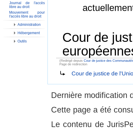
Journal de l'accès
actuellemen
libre au droit
Mouvement pour
l'accès libre au droit
Administration
Cour de jus
Hébergement
Outils
européennes
(Redirigé depuis
Cour de justice des Communauté
Page de redirection
Aller à :
Navigation
,
Rechercher
Cour de justice de l'Un
Dernière modification d
Cette page a été consu
Le contenu de JurisPed