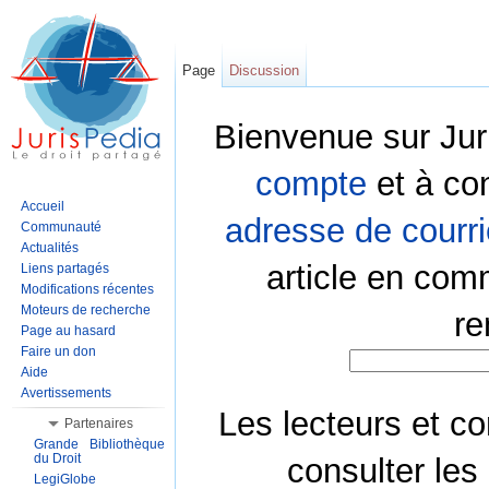
Page
Discussion
Bienvenue sur Jur
compte
et à co
Accueil
adresse de courri
Communauté
Actualités
article en com
Liens partagés
Modifications récentes
Moteurs de recherche
re
Page au hasard
Faire un don
Aide
Avertissements
Les lecteurs et co
Partenaires
Grande Bibliothèque
du Droit
consulter les
LegiGlobe