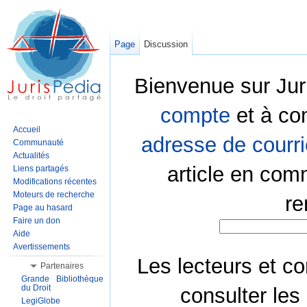
Page
Discussion
Bienvenue sur Jur
compte
et à co
Accueil
adresse de courri
Communauté
Actualités
article en com
Liens partagés
Modifications récentes
Moteurs de recherche
re
Page au hasard
Faire un don
Aide
Avertissements
Les lecteurs et co
Partenaires
Grande Bibliothèque
du Droit
consulter les
LegiGlobe