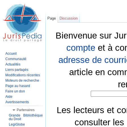
Page
Discussion
Bienvenue sur Jur
compte
et à co
Accueil
adresse de courri
Communauté
Actualités
article en com
Liens partagés
Modifications récentes
Moteurs de recherche
re
Page au hasard
Faire un don
Aide
Avertissements
Les lecteurs et co
Partenaires
Grande Bibliothèque
du Droit
consulter les
LegiGlobe