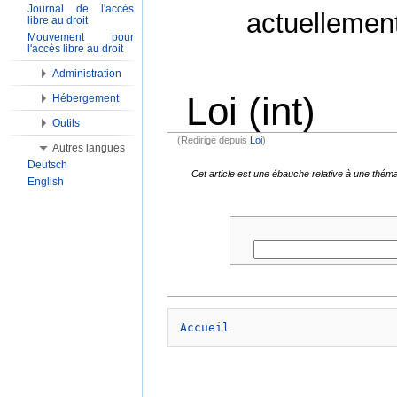
Journal de l'accès
actuellemen
libre au droit
Mouvement pour
l'accès libre au droit
Administration
Loi (int)
Hébergement
Outils
(Redirigé depuis
Loi
)
Autres langues
Aller à :
Navigation
,
Rechercher
Deutsch
Cet article est une ébauche relative à une thém
English
Accueil